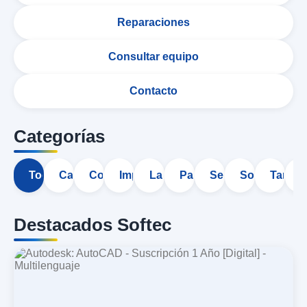
Reparaciones
Consultar equipo
Contacto
Categorías
Todo
Cargadores
Computadoras de Escritorio
Impresoras Multifuncionales
Laptops
Pantallas
Servicios
Software
Tarjet
T
Destacados Softec